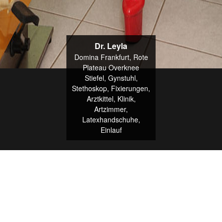
Plateau Overknee Stiefel,
Plateau Overknee Stiefel,
Gynstuhl, Stethoskop,
Gynstuhl, Stethoskop,
Fixierungen, Arztkittel, Klinik,
Fixierungen, Arztkittel, Klinik,
Artzimmer, Latexhandschuhe,
Artzimmer, Latexhandschuhe,
Einlauf, Patientenbett,
Einlauf, Patientenbett,
ArztpraxisUntersuchungsspiele
ArztpraxisUntersuchungsspiele
Dr. Leyla
Domina Frankfurt, Rote
Plateau Overknee
Stiefel, Gynstuhl,
Stethoskop, Fixierungen,
Arztkittel, Klinik,
Artzimmer,
Latexhandschuhe,
Einlauf